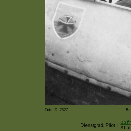
Foto-ID: 7327
Be
Obf
Dienstgrad, Pilot
:
Sta