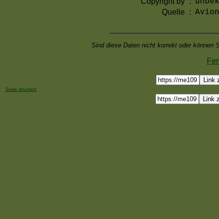
Copyright by
:
unbe
Quelle
:
Avio
Sind diese Daten nicht korrekt oder können S
Fen
Link 
Seite drucken
Link 