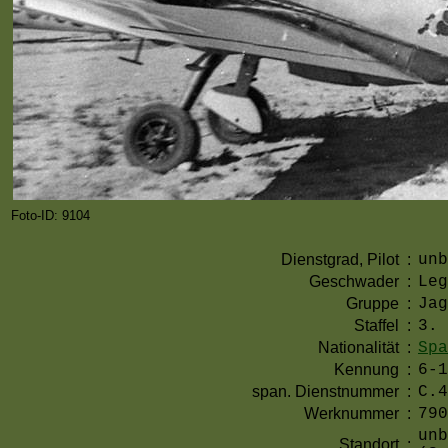
Foto-ID: 9104
Dienstgrad, Pilot
:
unb
Geschwader
:
Leg
Gruppe
:
Jag
Staffel
:
3. 
Nationalität
:
Spa
Kennung
:
6-1
span. Dienstnummer
:
C.4
Werknummer
:
790
unb
Standort
: