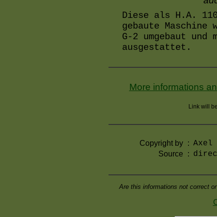
add
Diese als H.A. 11
gebaute Maschine 
G-2 umgebaut und 
ausgestattet.
More informations and
Link will 
Copyright by
:
Axel
Source
:
dire
Are this informations not correct 
C