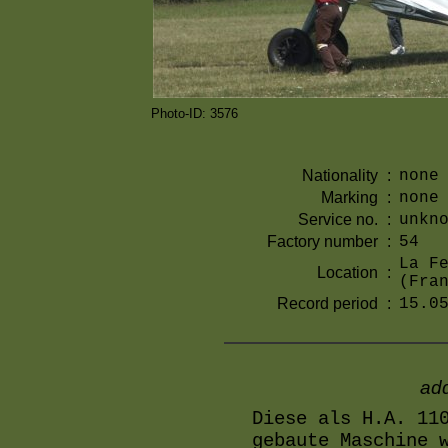
Photo-ID: 3576
Nationality
:
none
Marking
:
none
Service no.
:
unkn
Factory number
:
54
La F
Location
:
(Fra
Record period
:
15.0
add
Diese als H.A. 11
gebaute Maschine 