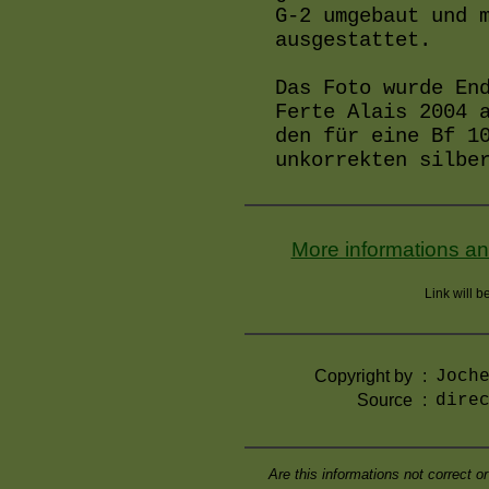
G-2 umgebaut und 
ausgestattet.
Das Foto wurde En
Ferte Alais 2004 
den für eine Bf 1
unkorrekten silbe
More informations and
Link will 
Copyright by
:
Joch
Source
:
dire
Are this informations not correct 