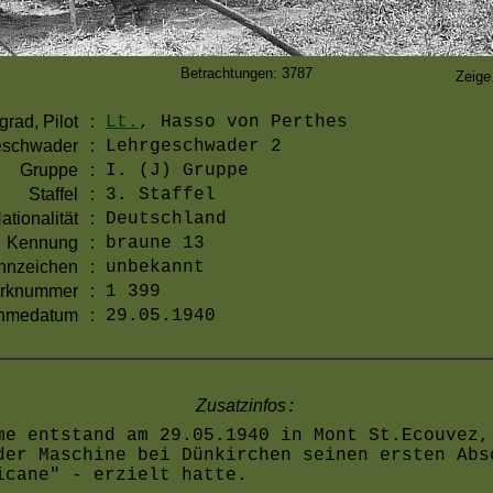
Betrachtungen: 3787
Zeige
grad, Pilot
:
Lt.
, Hasso von Perthes
schwader
:
Lehrgeschwader 2
Gruppe
:
I. (J) Gruppe
Staffel
:
3. Staffel
ationalität
:
Deutschland
Kennung
:
braune 13
nnzeichen
:
unbekannt
rknummer
:
1 399
hmedatum
:
29.05.1940
Zusatzinfos
:
me entstand am 29.05.1940 in Mont St.Ecouvez,
der Maschine bei Dünkirchen seinen ersten Abs
icane" - erzielt hatte.