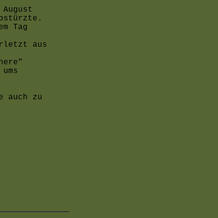
 August
bstürzte.
em Tag
rletzt aus
here"
 ums
e auch zu