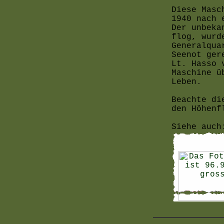
Diese Masc
1940 nach 
Der unbeka
flog, wurd
Generalqua
Seenot ger
Lt. Hasso 
Maschine ü
Leben.
Beachte di
den Höhenf
Siehe auch