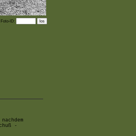
 Foto-ID:
 nachdem
chuß -