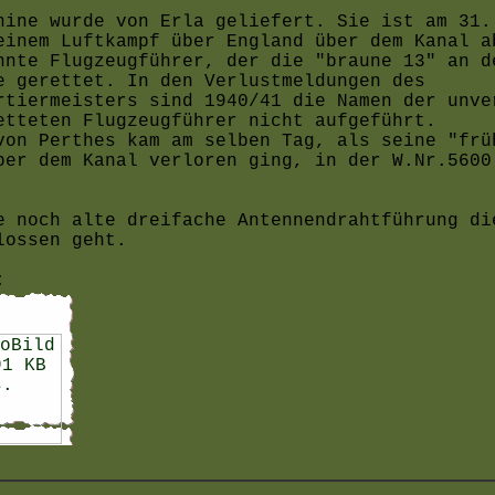
hine wurde von Erla geliefert. Sie ist am 31.
einem Luftkampf über England über dem Kanal a
nnte Flugzeugführer, der die "braune 13" an d
e gerettet. In den Verlustmeldungen des
rtiermeisters sind 1940/41 die Namen der unve
etteten Flugzeugführer nicht aufgeführt.
von Perthes kam am selben Tag, als seine "frü
ber dem Kanal verloren ging, in der W.Nr.5600
e noch alte dreifache Antennendrahtführung di
lossen geht.
: