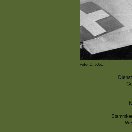
Foto-ID: 6051
Dienst
Ge
N
Stammke
We