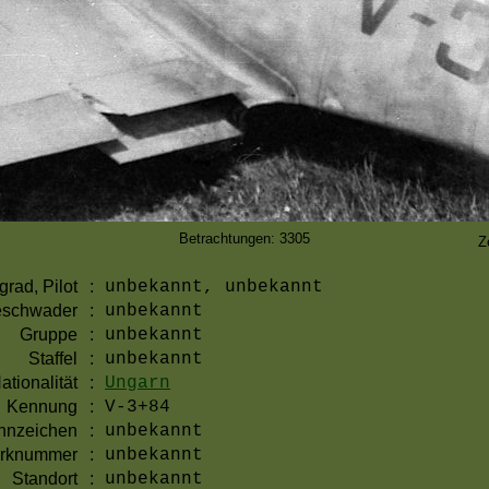
Betrachtungen: 3305
Z
grad, Pilot
:
unbekannt, unbekannt
schwader
:
unbekannt
Gruppe
:
unbekannt
Staffel
:
unbekannt
ationalität
:
Ungarn
Kennung
:
V-3+84
nnzeichen
:
unbekannt
rknummer
:
unbekannt
Standort
:
unbekannt