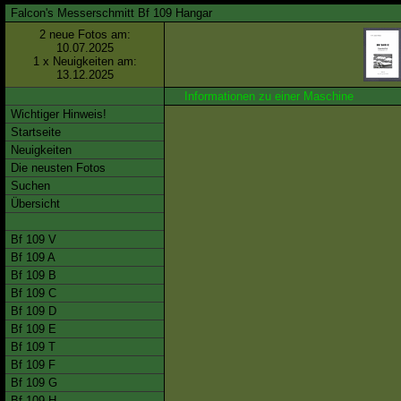
Falcon's Messerschmitt Bf 109 Hangar
2 neue Fotos am:
10.07.2025
1 x Neuigkeiten am:
13.12.2025
Informationen zu einer Maschine
Wichtiger Hinweis!
Startseite
Neuigkeiten
Die neusten Fotos
Suchen
Übersicht
Bf 109 V
Bf 109 A
Bf 109 B
Bf 109 C
Bf 109 D
Bf 109 E
Bf 109 T
Bf 109 F
Bf 109 G
Bf 109 H