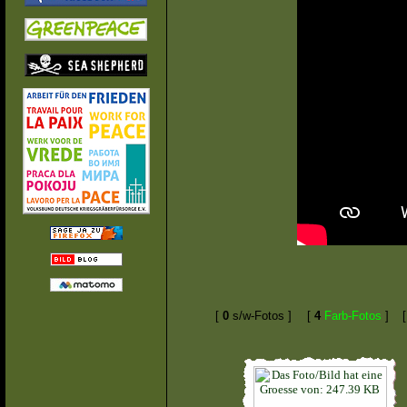
[
0
s/w-Fotos ]
[
4
Farb-Fotos
]