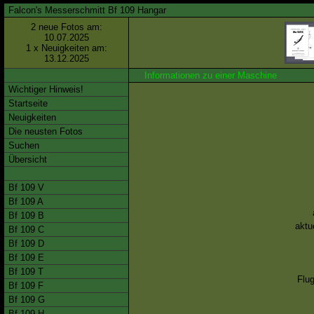
Falcon's Messerschmitt Bf 109 Hangar
2 neue Fotos am:
10.07.2025
1 x Neuigkeiten am:
13.12.2025
Informationen zu einer Maschine
Wichtiger Hinweis!
Startseite
Neuigkeiten
Die neusten Fotos
Suchen
Übersicht
Bf 109 V
Bf 109 A
Bf 109 B
aktu
Bf 109 C
Bf 109 D
Bf 109 E
Bf 109 T
Flug
Bf 109 F
Bf 109 G
Bf 109 H