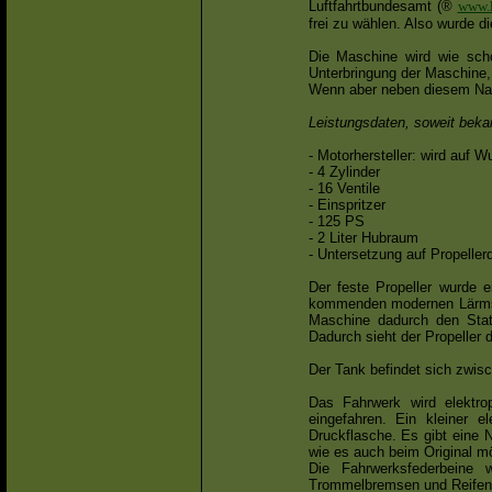
Luftfahrtbundesamt (®
www.l
frei zu wählen. Also wurde d
Die Maschine wird wie sch
Unterbringung der Maschine,
Wenn aber neben diesem Nach
Leistungsdaten, soweit beka
- Motorhersteller: wird auf 
- 4 Zylinder
- 16 Ventile
- Einspritzer
- 125 PS
- 2 Liter Hubraum
- Untersetzung auf Propelle
Der feste Propeller wurde e
kommenden modernen Lärmsc
Maschine dadurch den Statu
Dadurch sieht der Propeller d
Der Tank befindet sich zwis
Das Fahrwerk wird elektro
eingefahren. Ein kleiner 
Druckflasche. Es gibt eine 
wie es auch beim Original mö
Die Fahrwerksfederbeine 
Trommelbremsen und Reifen b