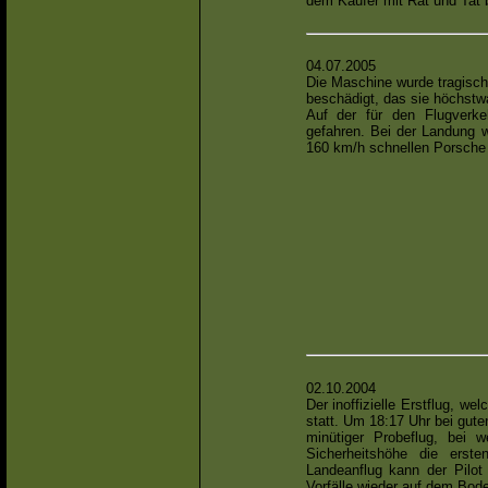
dem Käufer mit Rat und Tat b
04.07.2005
Die Maschine wurde tragisch
beschädigt, das sie höchstw
Auf der für den Flugverke
gefahren. Bei der Landung 
160 km/h schnellen Porsche 
02.10.2004
Der inoffizielle Erstflug, 
statt. Um 18:17 Uhr bei gute
minütiger Probeflug, bei
Sicherheitshöhe die erst
Landeanflug kann der Pilo
Vorfälle wieder auf dem Bode