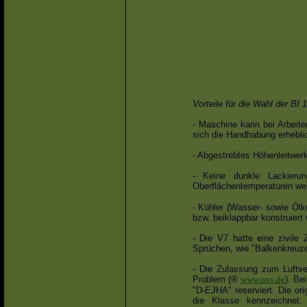
Vorteile für die Wahl der Bf 
- Maschine kann bei Arbeit
sich die Handhabung erhebli
- Abgestrebtes Höhenleitwer
- Keine dunkle Lackieru
Oberflächentemperaturen wei
- Kühler (Wasser- sowie Ölk
bzw. beiklappbar konstruiert
- Die V7 hatte eine zivile
Sprüchen, wie "Balkenkreuz
- Die Zulassung zum Luftver
Problem (®
www.ouv.de
). Be
"D-EJHA" reserviert. Die or
die Klasse kennzeichnet.