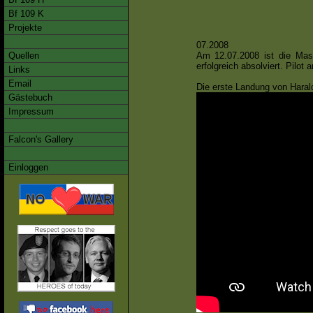
Bf 109 K
Projekte
07.2008
Am 12.07.2008 ist die Mas
Quellen
erfolgreich absolviert. Pilo
Links
Email
Die erste Landung von Haral
Gästebuch
Impressum
Falcon's Gallery
Einloggen