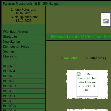
Falcon's Messerschmitt Bf 109 Hangar
2 neue Fotos am:
10.07.2025
1 x Neuigkeiten am:
13.12.2025
Wichtiger Hinweis!
Startseite
Bildmaterial von der Bf 109 mit dem St
Neuigkeiten
Die neusten Fotos
Suchen
Übersicht
[
8
s/w-Fotos
]
[
0
Farb-Fotos ]
Bf 109 V
Bf 109 A
Bf 109 B
Bf 109 C
Bf 109 D
Bf 109 E
Bf 109 T
Bf 109 F
Bf 109 G
Bf 109 H