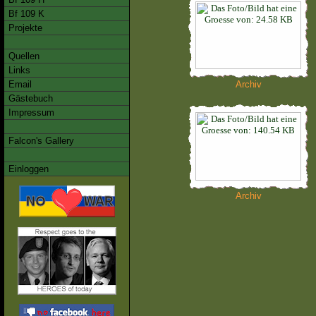
Bf 109 K
Projekte
Quellen
Links
Email
Archiv
Gästebuch
Impressum
Falcon's Gallery
Einloggen
Archiv