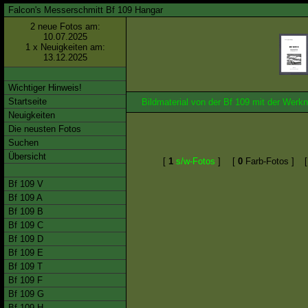
Falcon's Messerschmitt Bf 109 Hangar
2 neue Fotos am:
10.07.2025
1 x Neuigkeiten am:
13.12.2025
Wichtiger Hinweis!
Startseite
Bildmaterial von der Bf 109 mit der We
Neuigkeiten
Die neusten Fotos
Suchen
Übersicht
[
1
s/w-Fotos
]
[
0
Farb-Fotos ]
Bf 109 V
Bf 109 A
Bf 109 B
Bf 109 C
Bf 109 D
Bf 109 E
Bf 109 T
Bf 109 F
Bf 109 G
Bf 109 H