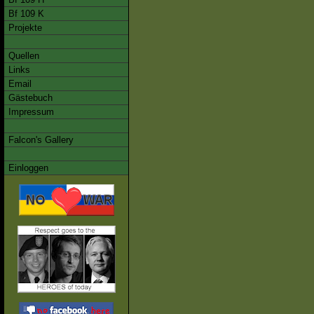
Bf 109 K
Projekte
Quellen
Links
Email
Gästebuch
Impressum
Falcon's Gallery
Einloggen