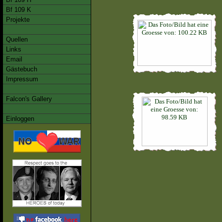
Bf 109 K
Projekte
Quellen
Links
Email
Gästebuch
Impressum
Falcon's Gallery
Einloggen