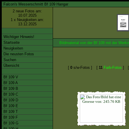
Falcon's Messerschmitt Bf 109 Hangar
2 neue Fotos am:
10.07.2025
1 x Neuigkeiten am:
13.12.2025
Wichtiger Hinweis!
Startseite
Bildmaterial von der Bf 109 mit der We
Neuigkeiten
Die neusten Fotos
Suchen
Übersicht
[
0
s/w-Fotos ]
[
11
Farb-Fotos
]
Bf 109 V
Bf 109 A
Bf 109 B
Bf 109 C
Bf 109 D
Bf 109 E
Bf 109 T
Bf 109 F
Bf 109 G
Bf 109 H