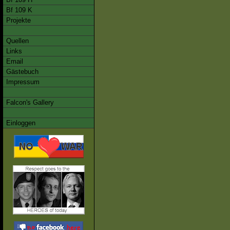
Bf 109 K
Projekte
Quellen
Links
Email
Gästebuch
Impressum
Falcon's Gallery
Einloggen