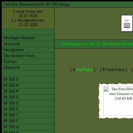
Falcon's Messerschmitt Bf 109 Hangar
2 neue Fotos am:
10.07.2025
1 x Neuigkeiten am:
13.12.2025
Wichtiger Hinweis!
Startseite
Bildmaterial von der Bf 109 mit der We
Neuigkeiten
Die neusten Fotos
Suchen
Übersicht
[
2
s/w-Fotos
]
[
0
Farb-Fotos ]
Bf 109 V
Bf 109 A
Bf 109 B
Bf 109 C
Bf 109 D
Bf 109 E
Bf 109 T
Bf 109 F
Bf 109 G
Bf 109 H