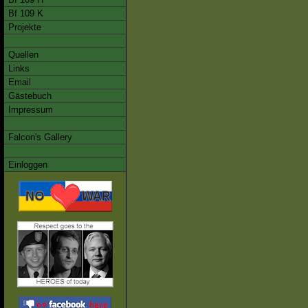
Bf 109 K
Projekte
Quellen
Links
Email
Gästebuch
Impressum
Falcon's Gallery
Einloggen