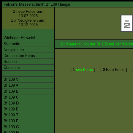
Falcon's Messerschmitt Bf 109 Hangar
2 neue Fotos am:
10.07.2025
1 x Neuigkeiten am:
13.12.2025
Wichtiger Hinweis!
Startseite
Bildmaterial von der Bf 109 mit der We
Neuigkeiten
Die neusten Fotos
Suchen
Übersicht
[
1
s/w-Fotos
]
[
0
Farb-Fotos ]
Bf 109 V
Bf 109 A
Bf 109 B
Bf 109 C
Bf 109 D
Bf 109 E
Bf 109 T
Bf 109 F
Bf 109 G
Bf 109 H