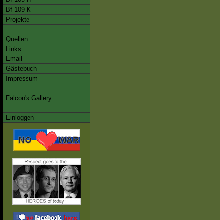
Bf 109 K
Projekte
Quellen
Links
Email
Gästebuch
Impressum
Falcon's Gallery
Einloggen