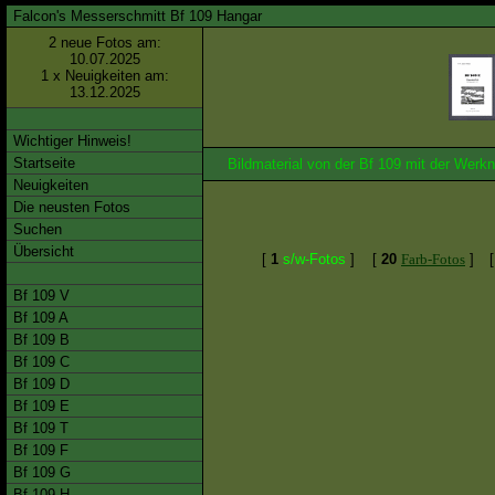
Falcon's Messerschmitt Bf 109 Hangar
2 neue Fotos am:
10.07.2025
1 x Neuigkeiten am:
13.12.2025
Wichtiger Hinweis!
Startseite
Bildmaterial von der Bf 109 mit der We
Neuigkeiten
Die neusten Fotos
Suchen
Übersicht
[
1
s/w-Fotos
]
[
20
Farb-Fotos
]
Bf 109 V
Bf 109 A
Bf 109 B
Bf 109 C
Bf 109 D
Bf 109 E
Bf 109 T
Bf 109 F
Bf 109 G
Bf 109 H