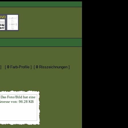
]
[
0
Farb-Profile ]
[
0
Risszeichnungen ]