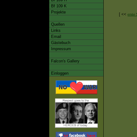
Bf 109 K
Projekte
[ <<
erste 
Quellen
Links
Email
Gästebuch
Impressum
Falcon's Gallery
Einloggen