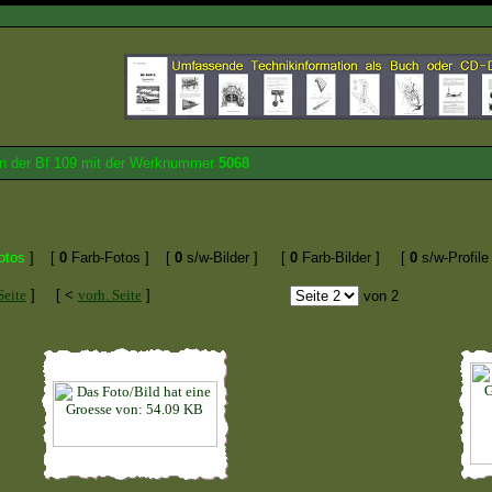
von der Bf 109 mit der Werknummer
5068
otos
]
[
0
Farb-Fotos ]
[
0
s/w-Bilder ]
[
0
Farb-Bilder ]
[
0
s/w-Profile 
Seite
]
[ <
vorh. Seite
]
von 2