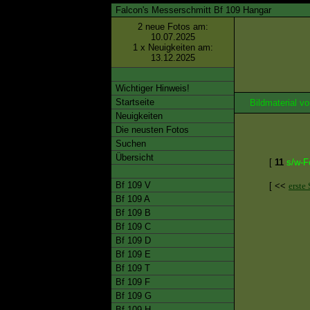
Falcon's Messerschmitt Bf 109 Hangar
2 neue Fotos am:
10.07.2025
1 x Neuigkeiten am:
13.12.2025
Wichtiger Hinweis!
Startseite
Bildmaterial 
Neuigkeiten
Die neusten Fotos
Suchen
Übersicht
[
11
s/w-F
Bf 109 V
[ <<
erste 
Bf 109 A
Bf 109 B
Bf 109 C
Bf 109 D
Bf 109 E
Bf 109 T
Bf 109 F
Bf 109 G
Bf 109 H