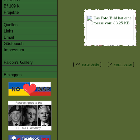
Bf 109 K
Projekte
Quellen
Links
Email
Gästebuch
Impressum
Falcon's Gallery
[ <<
erste Seite
]
[ <
vorh. Seite
]
Einloggen