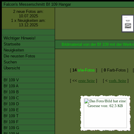
Falcon's Messerschmitt Bf 109 Hangar
2 neue Fotos am:
10.07.2025
1 x Neuigkeiten am:
13.12.2025
Wichtiger Hinweis!
Startseite
Bildmaterial von der Bf 109 mit der We
Neuigkeiten
Die neusten Fotos
Suchen
Übersicht
[
14
s/w-Fotos
]
[
0
Farb-Fotos ]
Bf 109 V
[ <<
erste Seite
]
[ <
vorh. Seite
]
Bf 109 A
Bf 109 B
Bf 109 C
Bf 109 D
Bf 109 E
Bf 109 T
Bf 109 F
Bf 109 G
Bf 109 H