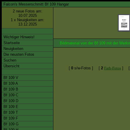
Falcon's Messerschmitt Bf 109 Hangar
2 neue Fotos am:
10.07.2025
1 x Neuigkeiten am:
13.12.2025
Wichtiger Hinweis!
Startseite
Bildmaterial von der Bf 109 mit der We
Neuigkeiten
Die neusten Fotos
Suchen
Übersicht
[
0
s/w-Fotos ]
[
2
Farb-Fotos
]
Bf 109 V
Bf 109 A
Bf 109 B
Bf 109 C
Bf 109 D
Bf 109 E
Bf 109 T
Bf 109 F
Bf 109 G
Bf 109 H