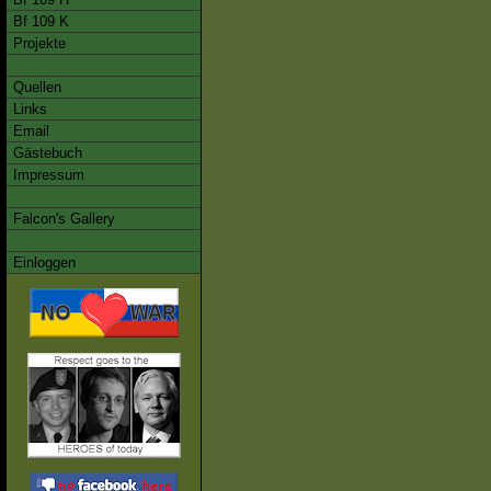
Bf 109 K
Projekte
Quellen
Links
Email
Gästebuch
Impressum
Falcon's Gallery
Einloggen