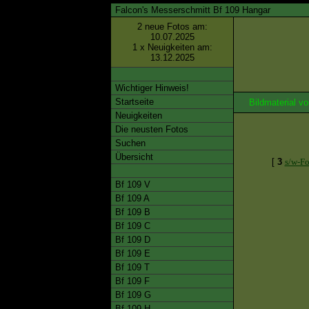
Falcon's Messerschmitt Bf 109 Hangar
2 neue Fotos am:
10.07.2025
1 x Neuigkeiten am:
13.12.2025
Wichtiger Hinweis!
Startseite
Bildmaterial 
Neuigkeiten
Die neusten Fotos
Suchen
Übersicht
[
3
s/w-Fo
Bf 109 V
Bf 109 A
Bf 109 B
Bf 109 C
Bf 109 D
Bf 109 E
Bf 109 T
Bf 109 F
Bf 109 G
Bf 109 H