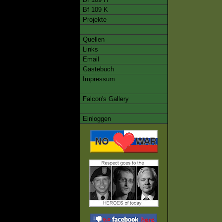
Bf 109 K
Projekte
Quellen
Links
Email
Gästebuch
Impressum
Falcon's Gallery
Einloggen