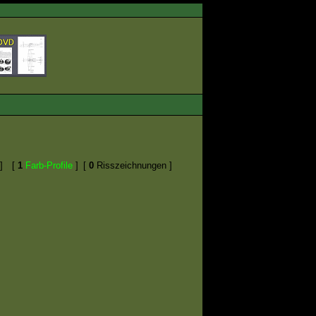
]
[
1
Farb-Profile
]
[
0
Risszeichnungen ]