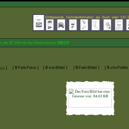
von der Bf 109 mit der Werknummer
490137
tos
]
[
0
Farb-Fotos ]
[
0
s/w-Bilder ]
[
0
Farb-Bilder ]
[
0
s/w-Profile 