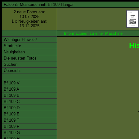
Falcon's Messerschmitt Bf 109 Hangar
2 neue Fotos am:
10.07.2025
1 x Neuigkeiten am:
13.12.2025
Informationen zu einer Maschine
Wichtiger Hinweis!
Hi
Startseite
Neuigkeiten
Die neusten Fotos
Suchen
Übersicht
Bf 109 V
Bf 109 A
Bf 109 B
Bf 109 C
Bf 109 D
Bf 109 E
Bf 109 T
Bf 109 F
Bf 109 G
Bf 109 H