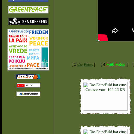
[
1
s/w-Fotos
]
[
4
Farb-Fotos
]