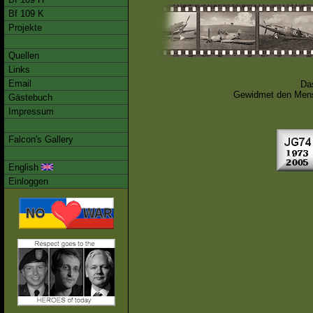
Bf 109 K
Projekte
Quellen
Links
Email
Das
Gewidmet den Mensch
Gästebuch
Impressum
Falcon's Gallery
English
Einloggen