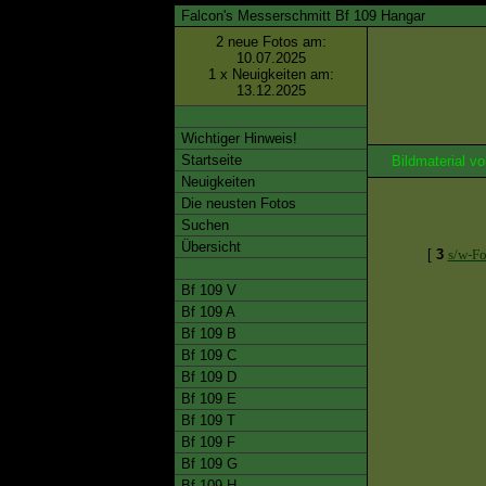
Falcon's Messerschmitt Bf 109 Hangar
2 neue Fotos am:
10.07.2025
1 x Neuigkeiten am:
13.12.2025
Wichtiger Hinweis!
Startseite
Bildmaterial 
Neuigkeiten
Die neusten Fotos
Suchen
Übersicht
[
3
s/w-Fo
Bf 109 V
Bf 109 A
Bf 109 B
Bf 109 C
Bf 109 D
Bf 109 E
Bf 109 T
Bf 109 F
Bf 109 G
Bf 109 H