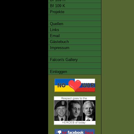
Bf 109 K
Projekte
Quellen
Links
Email
Gästebuch
Impressum
Falcon's Gallery
Einloggen