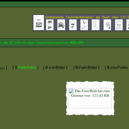
von der Bf 109 mit dem Stammkennzeichen
KD+VH
tos
]
[
1
Farb-Fotos
]
[
0
s/w-Bilder ]
[
0
Farb-Bilder ]
[
0
s/w-Profile 