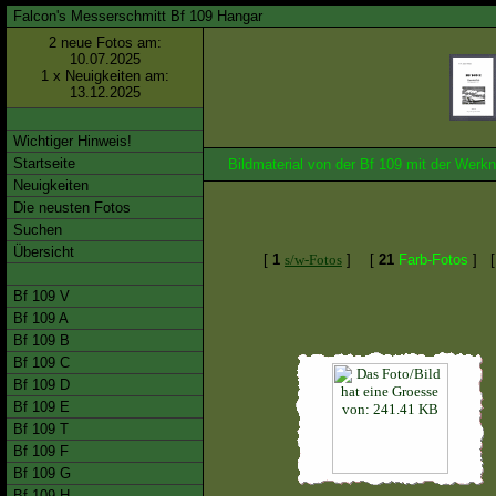
Falcon's Messerschmitt Bf 109 Hangar
2 neue Fotos am:
10.07.2025
1 x Neuigkeiten am:
13.12.2025
Wichtiger Hinweis!
Startseite
Bildmaterial von der Bf 109 mit der We
Neuigkeiten
Die neusten Fotos
Suchen
Übersicht
[
1
s/w-Fotos
]
[
21
Farb-Fotos
]
Bf 109 V
Bf 109 A
Bf 109 B
Bf 109 C
Bf 109 D
Bf 109 E
Bf 109 T
Bf 109 F
Bf 109 G
Bf 109 H