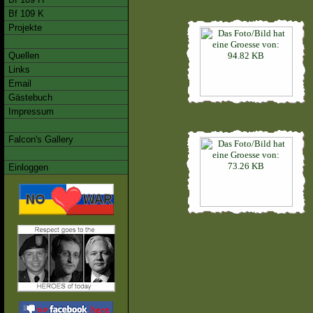
Bf 109 K
Projekte
Quellen
Links
Email
Gästebuch
Impressum
Falcon's Gallery
Einloggen