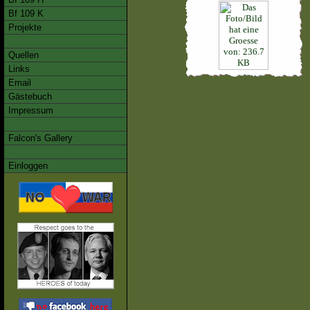
Bf 109 K
Projekte
Quellen
Links
Email
Gästebuch
Impressum
Falcon's Gallery
Einloggen