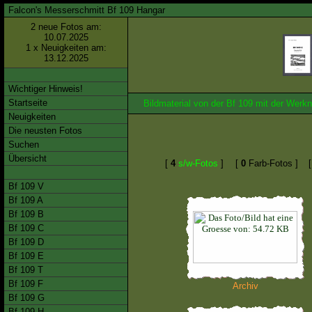
Falcon's Messerschmitt Bf 109 Hangar
2 neue Fotos am:
10.07.2025
1 x Neuigkeiten am:
13.12.2025
Wichtiger Hinweis!
Startseite
Bildmaterial von der Bf 109 mit der We
Neuigkeiten
Die neusten Fotos
Suchen
Übersicht
[
4
s/w-Fotos
]
[
0
Farb-Fotos ]
Bf 109 V
Bf 109 A
Bf 109 B
Bf 109 C
Bf 109 D
Bf 109 E
Bf 109 T
Bf 109 F
Archiv
Bf 109 G
Bf 109 H