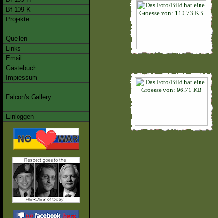
Bf 109 K
Projekte
Quellen
Links
Email
Gästebuch
Impressum
Falcon's Gallery
Einloggen