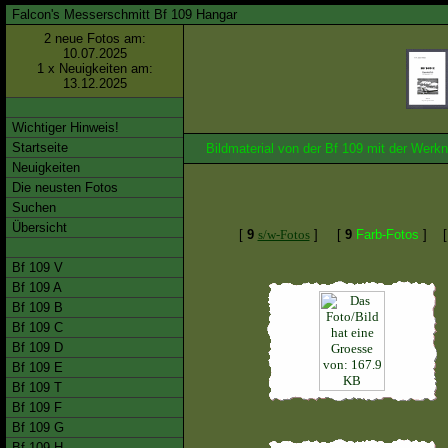
Falcon's Messerschmitt Bf 109 Hangar
2 neue Fotos am:
10.07.2025
1 x Neuigkeiten am:
13.12.2025
Wichtiger Hinweis!
Startseite
Bildmaterial von der Bf 109 mit der We
Neuigkeiten
Die neusten Fotos
Suchen
Übersicht
[
9
s/w-Fotos
]
[
9
Farb-Fotos
]
Bf 109 V
Bf 109 A
Bf 109 B
Bf 109 C
Bf 109 D
Bf 109 E
Bf 109 T
Bf 109 F
Bf 109 G
Bf 109 H