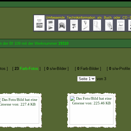
von der Bf 109 mit der Werknummer
19310
tos ]
[
23
Farb-Fotos
]
[
0
s/w-Bilder ]
[
0
Farb-Bilder ]
[
0
s/w-Profile 
von 3