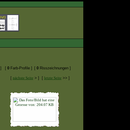
]
[
0
Farb-Profile ]
[
0
Risszeichnungen ]
[
nächste Seite
> ]
[
letzte Seite
>> ]