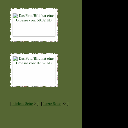
[
nächste Seite
> ]
[
letzte Seite
>> ]