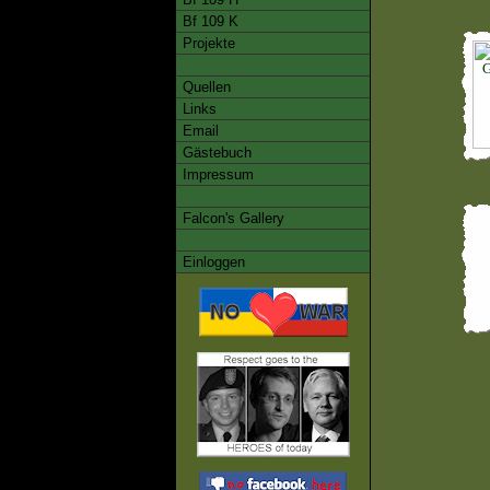
Bf 109 K
Projekte
Quellen
Links
Email
Gästebuch
Impressum
Falcon's Gallery
Einloggen