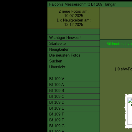
Falcon's Messerschmitt Bf 109 Hangar
2 neue Fotos am:
10.07.2025
1 x Neuigkeiten am:
13.12.2025
Wichtiger Hinweis!
Startseite
Bildmaterial 
Neuigkeiten
Die neusten Fotos
Suchen
Übersicht
[
0
s/w-Fo
Bf 109 V
Bf 109 A
Bf 109 B
Bf 109 C
Bf 109 D
Bf 109 E
Bf 109 T
Bf 109 F
Bf 109 G
Bf 109 H