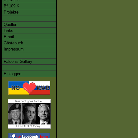
Bf 109 K
Projekte
Quellen
Links
Email
Gästebuch
Impressum
Falcon's Gallery
Einloggen