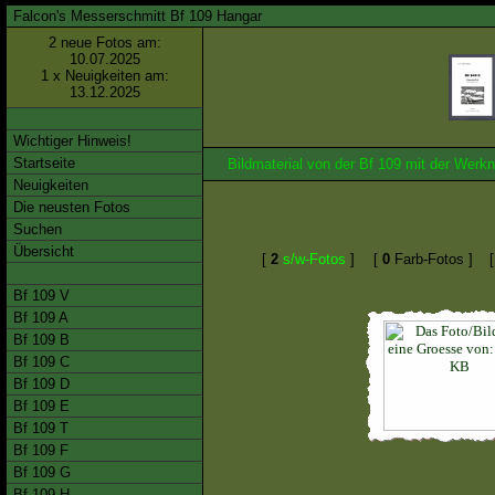
Falcon's Messerschmitt Bf 109 Hangar
2 neue Fotos am:
10.07.2025
1 x Neuigkeiten am:
13.12.2025
Wichtiger Hinweis!
Startseite
Bildmaterial von der Bf 109 mit der We
Neuigkeiten
Die neusten Fotos
Suchen
Übersicht
[
2
s/w-Fotos
]
[
0
Farb-Fotos ]
Bf 109 V
Bf 109 A
Bf 109 B
Bf 109 C
Bf 109 D
Bf 109 E
Bf 109 T
Bf 109 F
Bf 109 G
Bf 109 H