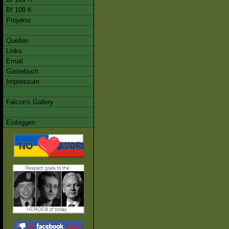
Bf 109 K
Projekte
Quellen
Links
Email
Gästebuch
Impressum
Falcon's Gallery
Einloggen