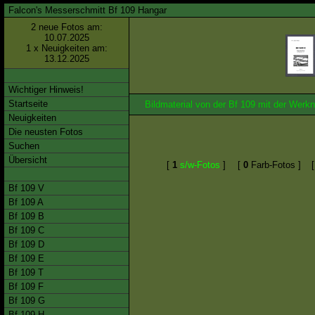
Falcon's Messerschmitt Bf 109 Hangar
2 neue Fotos am:
10.07.2025
1 x Neuigkeiten am:
13.12.2025
Wichtiger Hinweis!
Startseite
Bildmaterial von der Bf 109 mit der We
Neuigkeiten
Die neusten Fotos
Suchen
Übersicht
[
1
s/w-Fotos
]
[
0
Farb-Fotos ]
Bf 109 V
Bf 109 A
Bf 109 B
Bf 109 C
Bf 109 D
Bf 109 E
Bf 109 T
Bf 109 F
Bf 109 G
Bf 109 H