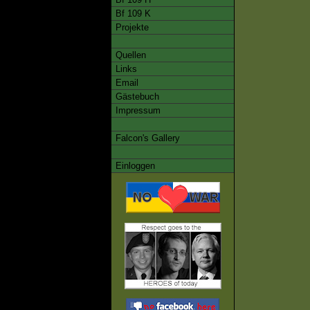
Bf 109 K
Projekte
Quellen
Links
Email
Gästebuch
Impressum
Falcon's Gallery
Einloggen