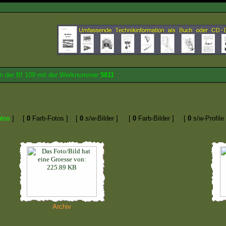
von der Bf 109 mit der Werknummer
5811
otos
]
[
0
Farb-Fotos ]
[
0
s/w-Bilder ]
[
0
Farb-Bilder ]
[
0
s/w-Profile 
Archiv