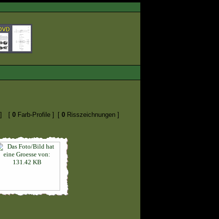
]
[
0
Farb-Profile ]
[
0
Risszeichnungen ]