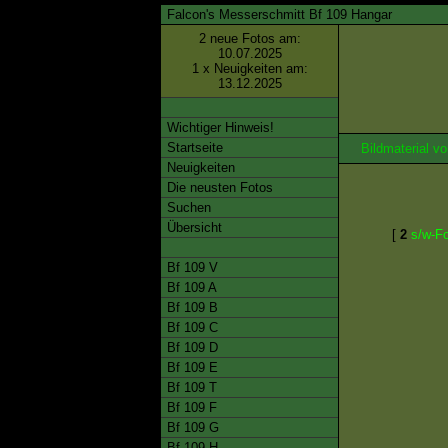
Falcon's Messerschmitt Bf 109 Hangar
2 neue Fotos am:
10.07.2025
1 x Neuigkeiten am:
13.12.2025
Wichtiger Hinweis!
Startseite
Bildmaterial 
Neuigkeiten
Die neusten Fotos
Suchen
Übersicht
[
2
s/w-F
Bf 109 V
Bf 109 A
Bf 109 B
Bf 109 C
Bf 109 D
Bf 109 E
Bf 109 T
Bf 109 F
Bf 109 G
Bf 109 H