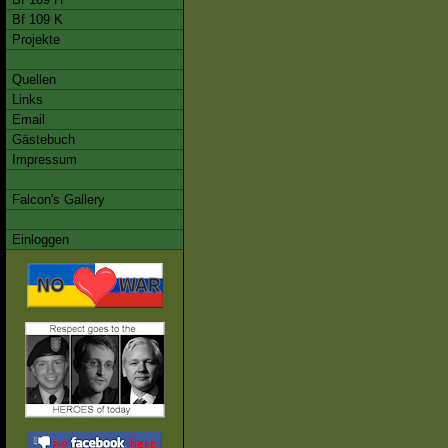
Bf 109 K
Projekte
Quellen
Links
Email
Gästebuch
Impressum
Falcon's Gallery
Einloggen