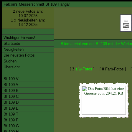
Falcon's Messerschmitt Bf 109 Hangar
2 neue Fotos am:
10.07.2025
1 x Neuigkeiten am:
13.12.2025
Wichtiger Hinweis!
Startseite
Bildmaterial von der Bf 109 mit der We
Neuigkeiten
Die neusten Fotos
Suchen
Übersicht
[
3
s/w-Fotos
]
[
0
Farb-Fotos ]
Bf 109 V
Bf 109 A
Bf 109 B
Bf 109 C
Bf 109 D
Bf 109 E
Bf 109 T
Bf 109 F
Bf 109 G
Bf 109 H