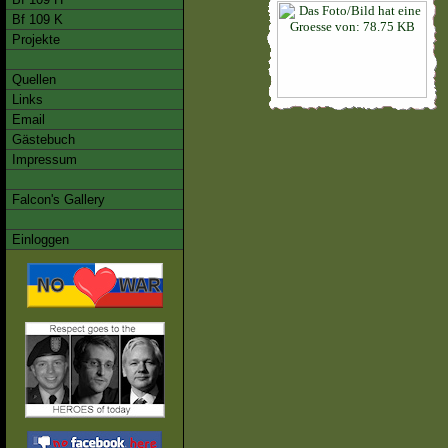
Bf 109 K
Projekte
Quellen
Links
Email
Gästebuch
Impressum
Falcon's Gallery
Einloggen