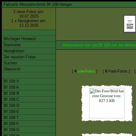
Falcon's Messerschmitt Bf 109 Hangar
2 neue Fotos am:
10.07.2025
1 x Neuigkeiten am:
13.12.2025
Wichtiger Hinweis!
Startseite
Bildmaterial von der Bf 109 mit der We
Neuigkeiten
Die neusten Fotos
Suchen
Übersicht
[
4
s/w-Fotos
]
[
0
Farb-Fotos ]
Bf 109 V
Bf 109 A
Bf 109 B
Bf 109 C
Bf 109 D
Bf 109 E
Bf 109 T
Bf 109 F
Bf 109 G
Bf 109 H