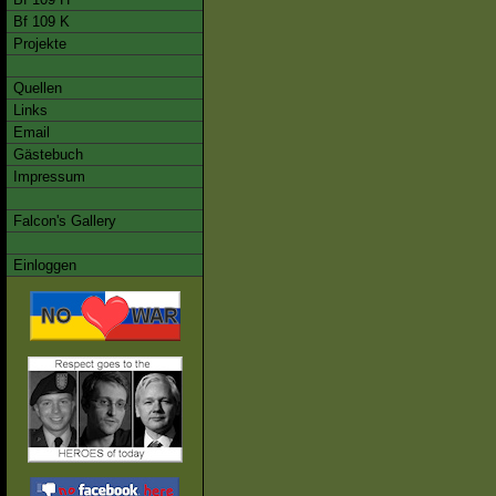
Bf 109 K
Projekte
Quellen
Links
Email
Gästebuch
Impressum
Falcon's Gallery
Einloggen