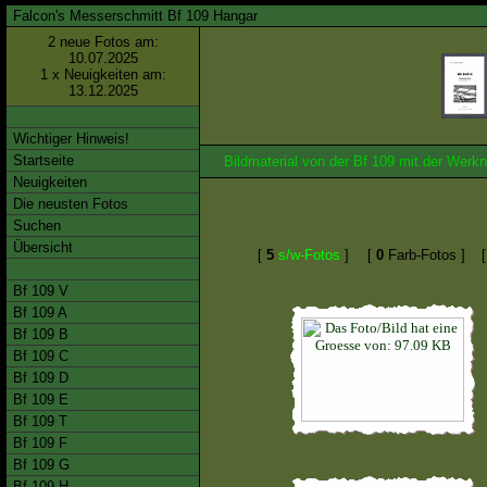
Falcon's Messerschmitt Bf 109 Hangar
2 neue Fotos am:
10.07.2025
1 x Neuigkeiten am:
13.12.2025
Wichtiger Hinweis!
Startseite
Bildmaterial von der Bf 109 mit der We
Neuigkeiten
Die neusten Fotos
Suchen
Übersicht
[
5
s/w-Fotos
]
[
0
Farb-Fotos ]
Bf 109 V
Bf 109 A
Bf 109 B
Bf 109 C
Bf 109 D
Bf 109 E
Bf 109 T
Bf 109 F
Bf 109 G
Bf 109 H