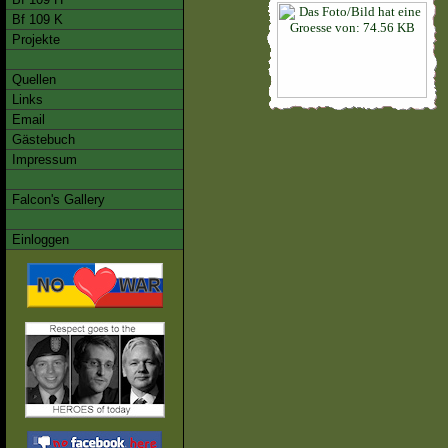
Bf 109 K
Projekte
Quellen
Links
Email
Gästebuch
Impressum
Falcon's Gallery
Einloggen