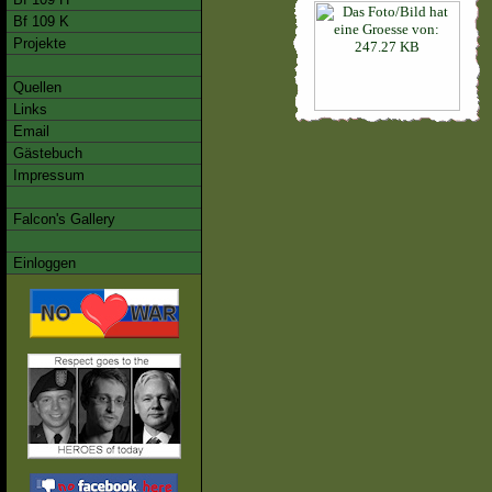
Bf 109 K
Projekte
Quellen
Links
Email
Gästebuch
Impressum
Falcon's Gallery
Einloggen