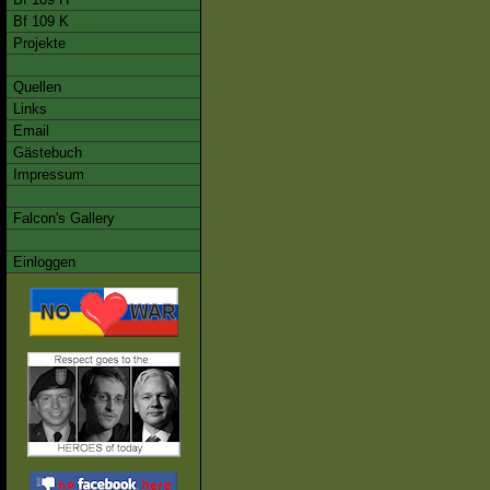
Bf 109 K
Projekte
Quellen
Links
Email
Gästebuch
Impressum
Falcon's Gallery
Einloggen