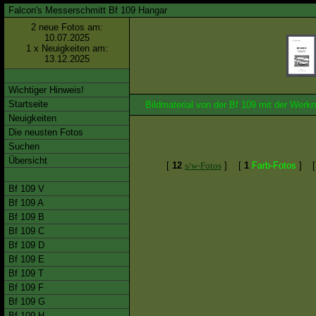
Falcon's Messerschmitt Bf 109 Hangar
2 neue Fotos am:
10.07.2025
1 x Neuigkeiten am:
13.12.2025
Wichtiger Hinweis!
Startseite
Bildmaterial von der Bf 109 mit der We
Neuigkeiten
Die neusten Fotos
Suchen
Übersicht
[
12
s/w-Fotos
]
[
1
Farb-Fotos
]
Bf 109 V
Bf 109 A
Bf 109 B
Bf 109 C
Bf 109 D
Bf 109 E
Bf 109 T
Bf 109 F
Bf 109 G
Bf 109 H