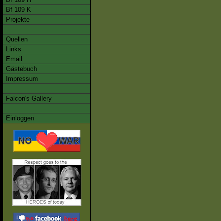
Bf 109 K
Projekte
Quellen
Links
Email
Gästebuch
Impressum
Falcon's Gallery
Einloggen