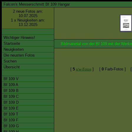
Falcon's Messerschmitt Bf 109 Hangar
2 neue Fotos am:
10.07.2025
1 x Neuigkeiten am:
13.12.2025
Wichtiger Hinweis!
Startseite
Bildmaterial von der Bf 109 mit der We
Neuigkeiten
Die neusten Fotos
Suchen
Übersicht
[
5
s/w-Fotos
]
[
0
Farb-Fotos ]
Bf 109 V
Bf 109 A
Bf 109 B
Bf 109 C
Bf 109 D
Bf 109 E
Bf 109 T
Bf 109 F
Bf 109 G
Bf 109 H