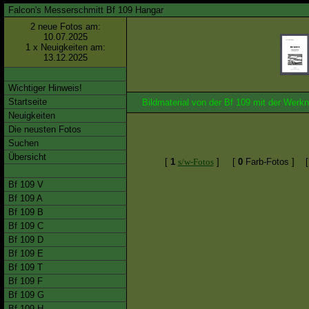
Falcon's Messerschmitt Bf 109 Hangar
2 neue Fotos am:
10.07.2025
1 x Neuigkeiten am:
13.12.2025
Wichtiger Hinweis!
Startseite
Bildmaterial von der Bf 109 mit der We
Neuigkeiten
Die neusten Fotos
Suchen
Übersicht
[
1
s/w-Fotos
]
[
0
Farb-Fotos ]
Bf 109 V
Bf 109 A
Bf 109 B
Bf 109 C
Bf 109 D
Bf 109 E
Bf 109 T
Bf 109 F
Bf 109 G
Bf 109 H