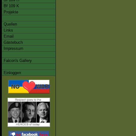
Bf 109 K
Projekte
Quellen
Links
Email
Gästebuch
Impressum
Falcon's Gallery
Einloggen