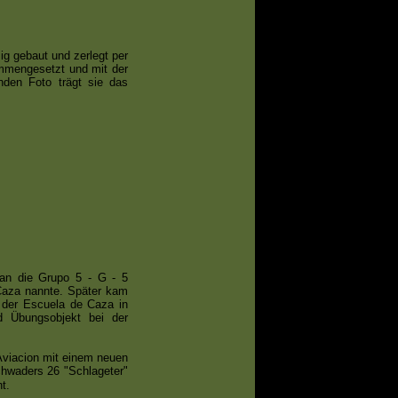
g gebaut und zerlegt per
ammengesetzt und mit der
den Foto trägt sie das
an die Grupo 5 - G - 5
 Caza nannte. Später kam
 der Escuela de Caza in
d Übungsobjekt bei der
Aviacion mit einem neuen
chwaders 26 "Schlageter"
t.