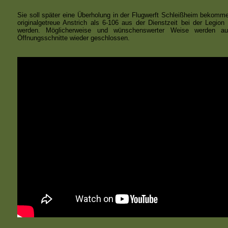
Sie soll später eine Überholung in der Flugwerft Schleißheim bekommen
originalgetreue Anstrich als 6-106 aus der Dienstzeit bei der Legion 
werden. Möglicherweise und wünschenswerter Weise werden au
Öffnungsschnitte wieder geschlossen.