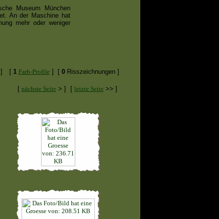
utsche Museum München
net. An der Maschine hat
fnung mehr oder weniger
]
[
1
Farb-Profile
]
[
0
Risszeichnungen ]
[
nächste Seite
> ]
[
letzte Seite
>> ]