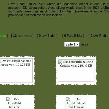
Etwa Ende Januar 2021 wurde die Maschine wieder in das De
gebracht. Die überarbeitete Ausstellung wurde etwa Mitte 2022 eröff
sich leider wenig getan. An der linken Rumpfseitenwand wurde Öf
provisorisch verschlossen und lackiert.
otos
]
[
12
Farb-Fotos
]
[
0
s/w-Bilder ]
[
0
Farb-Bilder ]
[
0
s/w-Profile 
von 2