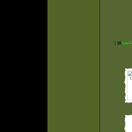
[
18
s/w-F