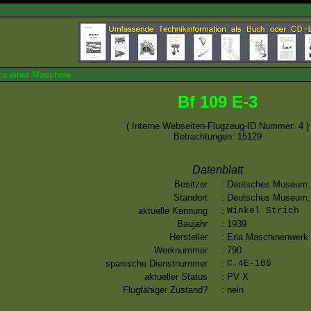
zu einer Maschine
Bf 109 E-3
( Interne Webseiten-Flugzeug-ID Nummer: 4 )
Betrachtungen: 15129
Datenblatt
Besitzer
:
Deutsches Museum
Standort
:
Deutsches Museum, 
aktuelle Kennung
:
Winkel Strich
Baujahr
:
1939
Hersteller
:
Erla Maschinenwerk
Werknummer
:
790
spanische Dienstnummer
:
C.4E-106
aktueller Status
:
PV X
Flugfähiger Zustand?
:
nein