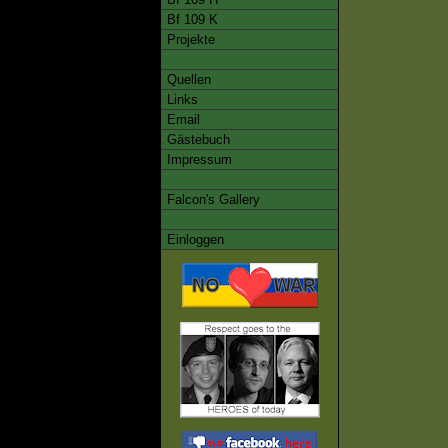
Bf 109 K
Projekte
Quellen
Links
Email
Gästebuch
Impressum
Falcon's Gallery
Einloggen