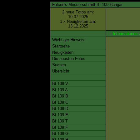
Falcon's Messerschmitt Bf 109 Hangar
2 neue Fotos am:
10.07.2025
1 x Neuigkeiten am:
13.12.2025
Informationen 
Wichtiger Hinweis!
Startseite
Neuigkeiten
Die neusten Fotos
Suchen
Übersicht
Bf 109 V
Bf 109 A
Bf 109 B
Bf 109 C
Bf 109 D
Bf 109 E
Bf 109 T
Bf 109 F
Bf 109 G
Bf 109 H