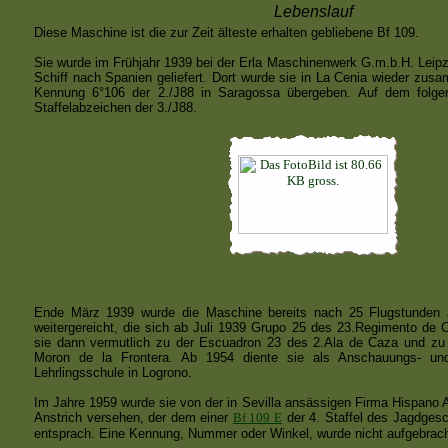
Lebenslauf
Diese Maschine ist die zur Zeit älteste erhalten gebliebene Bf 109.
Sie wurde im Frühjahr 1939 bei der Erla Maschinenwerk G.m.b.H. Leipzi
Schiff nach Spanien geliefert. Dort wurde sie in La Cenia wieder zus
Kennung 6°106 der 2./J88 in Saragossa übergeben. Auf dem folgen
Staffelabzeichen der 3./J88.
Ende März 1939 wurde die Maschine bereits nach 25 Flugstunden 
weitergereicht, die sich ab Juli 1939 Grupo 25 des 23.Regimento de
sie dann vermutlich zu der Escuadron 23 des 2.Ala de Caza und zu
Moron de la Frontera. Ab 1954 diente sie als Anschauungs- un
Lehrlingsschule in Logrono.
Im Jahre 1959 wurde sie von der in Sevilla ansässigen Firma Hispano 
Anstrich versehen, der dem einer
Bf 109 E
der 4. Staffel des Jagdges
entsprach. Eine Kennung, Nummer oder Winkel, wurde nicht aufgebrach