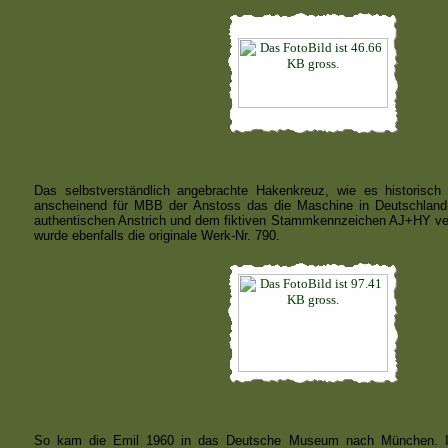
Das selbstverständlich angebrachte Hakenkreuz, wie es historisch 
anscheinend für MBB der Anstoss das die Maschine in Deutschland
authentischen Anstrich und dem fiktiven Stammkennzeichen AJ+HY ve
wurde ebenfalls die originale Werk-Nr. 790.
So kam die Emil 1960 in das Deutsche Museum nach München. Im