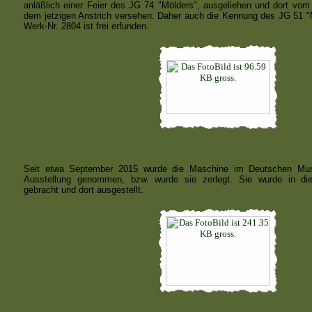
anläßlich einer Feier des JG 74 "Mölders", ausgeliehen und dort vo
dem jetzigen Anstrich versehen. Daher auch die Kennung des JG 51 "
Werk-Nr. 2804 ist frei erfunden.
Seit etwa September 2015 wurde die Maschine im Deutschen M
Ausstellung genommen, bzw. wurde sie zerlegt. Sie wurde in die
gebracht und dort ausgestellt.