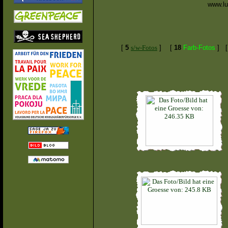
www.lu
[
5
s/w-Fotos
]
[
18
Farb-Fotos
]