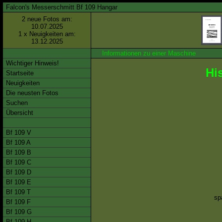
Falcon's Messerschmitt Bf 109 Hangar
2 neue Fotos am:
10.07.2025
1 x Neuigkeiten am:
13.12.2025
Informationen zu einer Maschine
Wichtiger Hinweis!
Hi
Startseite
Neuigkeiten
Die neusten Fotos
Suchen
Übersicht
Bf 109 V
Bf 109 A
Bf 109 B
Bf 109 C
Bf 109 D
Bf 109 E
Bf 109 T
sp
Bf 109 F
Bf 109 G
Bf 109 H