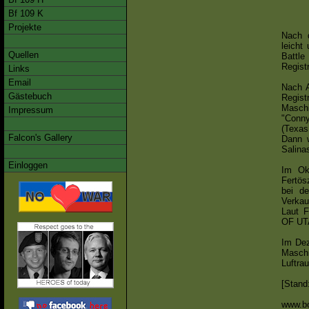
Bf 109 K
Projekte
Nach d
leicht
Quellen
Battle
Regist
Links
Email
Nach A
Gästebuch
Regist
Masch
Impressum
"Conny
(Texas
Falcon's Gallery
Dann w
Salina
Einloggen
Im Ok
Fertös
bei d
Verkau
Laut F
OF UT
Im Dez
Masch
Luftra
[Stand
www.b