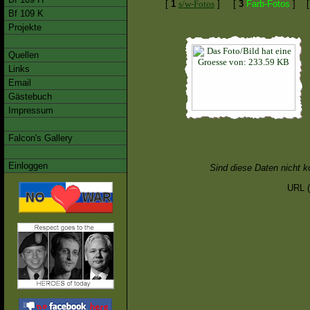
[
1
s/w-Fotos
]
[
3
Farb-Fotos
]
Bf 109 K
Projekte
Quellen
Links
Email
Gästebuch
Impressum
Falcon's Gallery
Einloggen
Sind diese Daten nicht k
URL (