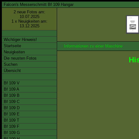
Falcon's Messerschmitt Bf 109 Hangar
2 neue Fotos am:
10.07.2025
1 x Neuigkeiten am:
13.12.2025
Wichtiger Hinweis!
Startseite
Informationen zu einer Maschine
Neuigkeiten
Hi
Die neusten Fotos
Suchen
Übersicht
Bf 109 V
Bf 109 A
Bf 109 B
Bf 109 C
Bf 109 D
Bf 109 E
Bf 109 T
Bf 109 F
Bf 109 G
Bf 109 H