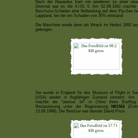
Nach der Reparatur kam sie wiederum zu einer neue
Diesmal war es die 4./JG 5. Am 02.08.1942 machte
Beschuss-Schäden eine Notlandung auf dem Pja-See bei
Lappland, bei der ein Schaden von 30% entstand.
Die Maschine wurde dann als Wrack im Herbst 1992 a
geborgen.
Sie wurde in England für das Museum of Flight in Sa
(USA) wieder in flugfähigen Zustand versetzt. Am 
machte die "weisse 14" in Chino ihren Erstflug
Restaurierung unter der Registrierung
N81562
(Eint
13.08.1998). Der Besitzer war damals David Price.