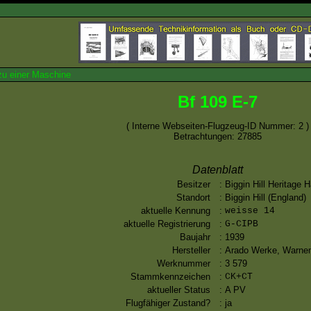
zu einer Maschine
Bf 109 E-7
( Interne Webseiten-Flugzeug-ID Nummer: 2 )
Betrachtungen: 27885
Datenblatt
Besitzer
:
Biggin Hill Heritage 
Standort
:
Biggin Hill (England)
aktuelle Kennung
:
weisse 14
aktuelle Registrierung
:
G-CIPB
Baujahr
:
1939
Hersteller
:
Arado Werke, Warn
Werknummer
:
3 579
Stammkennzeichen
:
CK+CT
aktueller Status
:
A PV
Flugfähiger Zustand?
:
ja