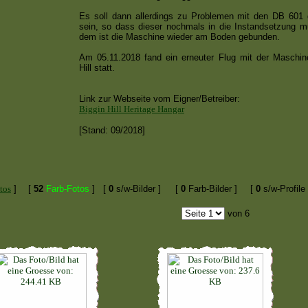
Es soll dann allerdings zu Problemen mit den DB 60
sein, so dass dieser nochmals in die Instandsetzung m
dem ist die Maschine wieder am Boden gebunden.
Am 05.11.2018 fand ein erneuter Flug mit der Maschin
Hill statt.
Link zur Webseite vom Eigner/Betreiber:
Biggin Hill Heritage Hangar
[Stand: 09/2018]
tos
]
[
52
Farb-Fotos
]
[
0
s/w-Bilder ]
[
0
Farb-Bilder ]
[
0
s/w-Profile 
von 6