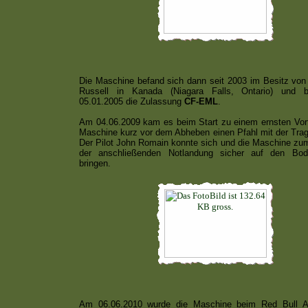
Die Maschine befand sich dann seit 2003 im Besitz vo
Russell in Kanada (Niagara Falls, Ontario) und
05.01.2005 die Zulassung
CF-EML
.
Am 04.06.2009 kam es beim Start zu einem ernsten Vorfa
Maschine kurz vor dem Abheben einen Pfahl mit der Tragf
Der Pilot John Romain konnte sich und die Maschine zu
der anschließenden Notlandung sicher auf den Bo
bringen.
Am 06.06.2010 wurde die Maschine beim Red Bull A