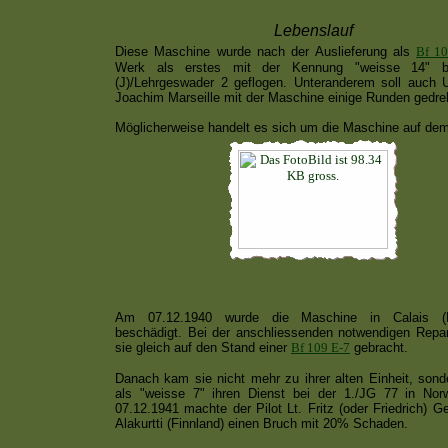
Lebenslauf
Diese Maschine wurde nach der Auslieferung als
Bf 10
Werk als erstes mit der Kennung "weisse 14" b
(J)/Lehrgeswader 2 geflogen. Unteranderem soll auch 
Joachim Marseille mit der Maschine einige Runden gedre
Möglicherweise handelt es sich um die Maschine auf dem
Am 07.12.1940 wurde die Maschine in Calais (Fr
beschädigt. Bei der anschliessenden notwendigen Repa
sie gleich auf den Stand einer
Bf 109 E-7
gebracht.
Danach kam sie nicht mehr zu ihrer alten Einheit, sond
als "weisse 7" ihren Dienst bei der 1./JG 77 in No
07.12.1941 machte der Pilot Lt. Fritz (oder Friedrich) Ge
Alakurtti (Finnland) einen Bruch mit 20% Schaden.