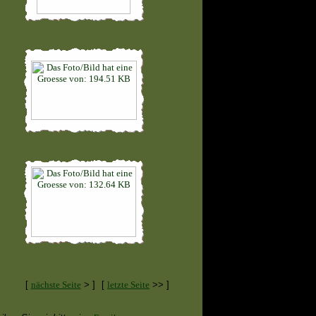
[
nächste Seite
> ]
[
letzte Seite
>> ]