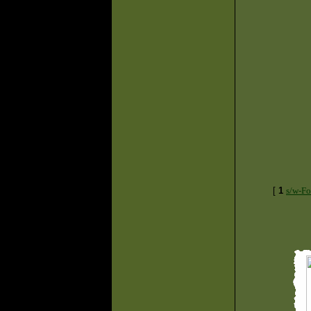
[
1
s/w-Fo