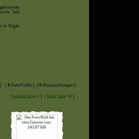
1 gekommen
usste. Seit
e in Biggin
]
[
0
Farb-Profile ]
[
0
Risszeichnungen ]
[
nächste Seite
> ]
[
letzte Seite
>> ]