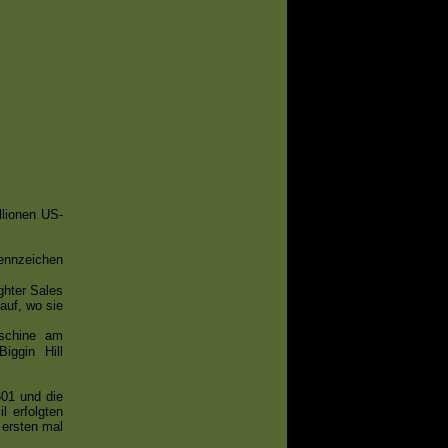
llionen US-
nnzeichen
ghter Sales
auf, wo sie
schine am
iggin Hill
601 und die
l erfolgten
ersten mal