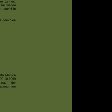
n Einheit.
 sie wegen
 Louchi in
us dem See
nta Monica
09.10.1999
 nach der
ragung am