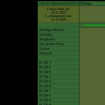
Falcon's Messerschmitt Bf 109 Hangar
2 neue Fotos am:
10.07.2025
1 x Neuigkeiten am:
13.12.2025
Informationen 
Wichtiger Hinweis!
Startseite
Neuigkeiten
Die neusten Fotos
Suchen
Übersicht
Bf 109 V
Bf 109 A
Bf 109 B
Bf 109 C
Bf 109 D
Bf 109 E
Bf 109 T
Bf 109 F
Bf 109 G
Bf 109 H