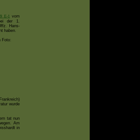
9 E-1
vom
ei der 1.
Uffz. Hans-
ht haben.
 Foto:
ankreich)
ratur wurde
ern tat nun
rwegen. Am
isshardt in