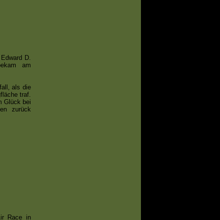
n Edward D.
 bekam am
ll, als die
läche traf.
m Glück bei
den zurück
ir Race in