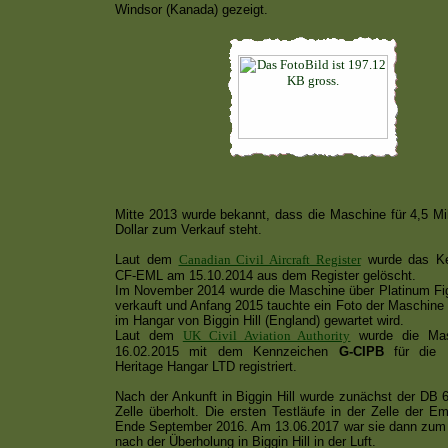
Windsor (Kanada) gezeigt.
Mitte 2013 wurde bekannt, dass die Maschine für 4,5 Mi
Dollar zum Verkauf steht.
Laut dem
Canadian Civil Aircraft Register
wurde das Ke
CF-EML am 15.10.2014 aus dem Register gelöscht.
Im November 2014 wurde die Maschine über Platinum Fi
verkauft und Anfang 2015 tauchte ein Foto der Maschine 
im Hangar von Biggin Hill (England) gewartet wird.
Laut dem
UK Civil Aviation Authority
wurde die Ma
16.02.2015 mit dem Kennzeichen
G-CIPB
für die B
Heritage Hangar LTD registriert.
Nach der Ankunft in Biggin Hill wurde zunächst der DB 
Zelle überholt. Die ersten Testläufe in der Zelle der Emi
Ende September 2016. Am 13.06.2017 war sie dann zum 
nach der Überholung in Biggin Hill in der Luft.