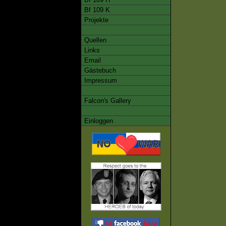
Bf 109 K
Projekte
Quellen
Links
Email
Gästebuch
Impressum
Falcon's Gallery
Einloggen