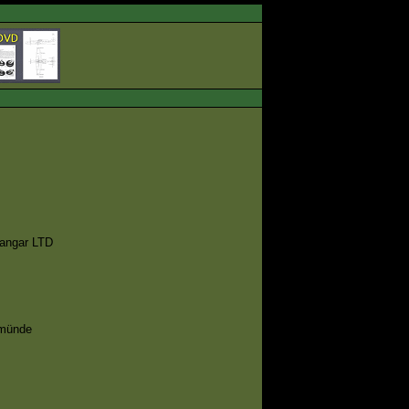
Hangar LTD
emünde