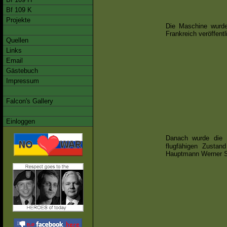
Bf 109 K
Projekte
Die Maschine wurde
Frankreich veröffent
Quellen
Links
Email
Gästebuch
Impressum
Falcon's Gallery
Einloggen
Danach wurde die 
flugfähigen Zustan
Hauptmann Werner S