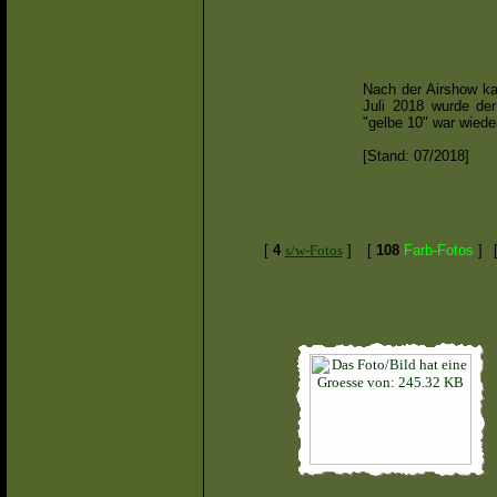
Nach der Airshow ka
Juli 2018 wurde de
"gelbe 10" war wiede
[Stand: 07/2018]
[
4
s/w-Fotos
]
[
108
Farb-Fotos
]