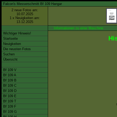
Falcon's Messerschmitt Bf 109 Hangar
2 neue Fotos am:
10.07.2025
1 x Neuigkeiten am:
13.12.2025
Informationen zu einer Maschine
Wichtiger Hinweis!
Hi
Startseite
Neuigkeiten
Die neusten Fotos
Suchen
Übersicht
Bf 109 V
Bf 109 A
Bf 109 B
Bf 109 C
Bf 109 D
Bf 109 E
Bf 109 T
Bf 109 F
Bf 109 G
Bf 109 H