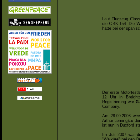
Laut Flugzeug Class
die C.4K-154. Die W
hatte bei der spanis
Der erste Motortest
12 Uhr in Breight
Registrierung war
G
Company.
Am 26.09.2006 wech
Arthur Leming)zu dem
ist nun in Duxford st
Im Juli 2007 war d
"Walküre" bei den Dr