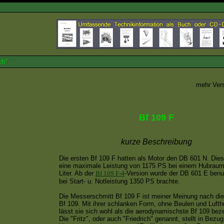
ch"
mehr Ver
Bf 109 F
kurze Beschreibung
Die ersten Bf 109 F hatten als Motor den DB 601 N. Dies
eine maximale Leistung von 1175 PS bei einem Hubraum
Liter. Ab der
Bf 109 F-4
-Version wurde der DB 601 E benut
bei Start- u. Notleistung 1350 PS brachte.
Die Messerschmitt Bf 109 F ist meiner Meinung nach di
Bf 109. Mit ihrer schlanken Form, ohne Beulen und Lufth
lässt sie sich wohl als die aerodynamischste Bf 109 bez
Die "Fritz", oder auch "Friedrich" genannt, stellt in Bezug