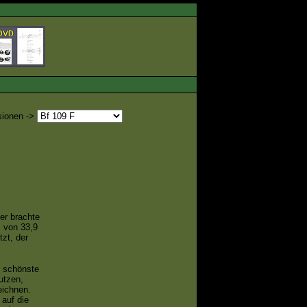
sionen ->
er brachte
 von 33,9
zt, der
e schönste
utzen,
eichnen.
 auf die