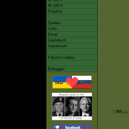
Bf 109 K
Projekte
Quellen
Links
Email
Gästebuch
Impressum
Falcon's Gallery
Einloggen
[
765
s/w