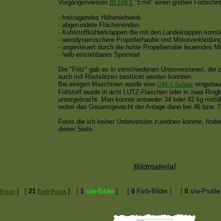
Vorgängerversion
Bf 109 E
"Emil" einen großen Fortschrit
- freitragendes Höhenleitwerk
- abgerundete Flächenenden
- Kühlstoffkühlerklappen die mit den Landeklappen kombi
- aerodynamischere Propellerhaube und Motorverkleidun
- ungesteuert durch die hohle Propellernabe feuerndes 
- halb einziehbares Spornrad
Die "Fritz" gab es in verschiedenen Unterversionen, die 
auch mit Rüstsätzen bestückt werden konnten.
Bei einigen Maschinen wurde eine
GM-1 Anlage
eingebaut
Füllstoff wurde in acht LUTZ-Flaschen oder in zwei Ringb
untergebracht. Man konnte entweder 34 oder 42 kg mitfü
wobei das Gesamtgewicht der Anlage dann bei 46 bzw. 7
Fotos die ich keiner Unterversion zuordnen konnte, finde
dieser Seite.
Bildmaterial
-Fotos
]
[
21
Farb-Fotos
]
[
1
s/w-Bilder
]
[
0
Farb-Bilder ]
[
0
s/w-Profile