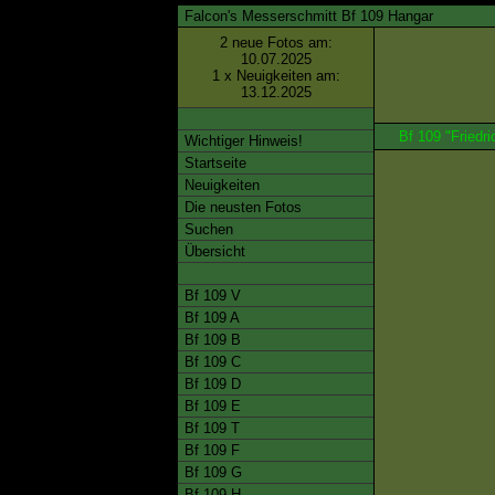
Falcon's Messerschmitt Bf 109 Hangar
2 neue Fotos am:
10.07.2025
1 x Neuigkeiten am:
13.12.2025
Bf 109 "Friedri
Wichtiger Hinweis!
Startseite
Neuigkeiten
Die neusten Fotos
Suchen
Übersicht
Bf 109 V
Bf 109 A
Bf 109 B
Bf 109 C
Bf 109 D
Bf 109 E
Bf 109 T
Bf 109 F
Bf 109 G
Bf 109 H