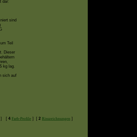
t dar:
niert sind
g
MG
zum Teil
. Dieser
ehältern
hren,
5 kg lag.
n sich auf
 ]
[
4
Farb-Profile
]
[
2
Risszeichnungen
]