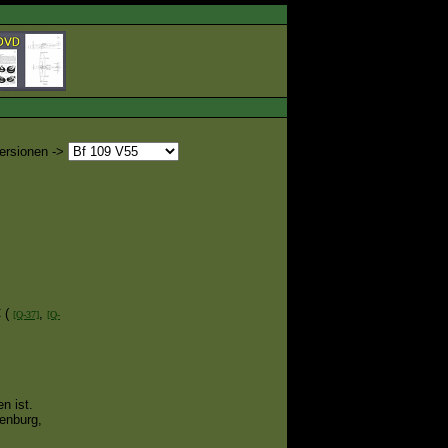
ersionen ->
 (
,
[Q-37]
[Q-
n ist.
enburg,