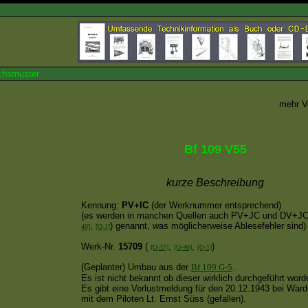
uchsmuster
mehr V
Bf 109 V55
kurze Beschreibung
Kennung:
PV+IC
(der Werknummer entsprechend)
(es werden in manchen Quellen auch PV+JC und DV+JC
,
) genannt, was möglicherweise Ablesefehler sind)
40]
[Q-1]
Werk-Nr.
15709
(
,
,
)
[Q-37]
[Q-40]
[Q-1]
(Geplanter) Umbau aus der
Bf 109 G-5
.
Es ist nicht bekannt ob dieser wirklich durchgeführt worde
Es gibt eine Verlustmeldung für den 20.12.1943 bei Ward
mit dem Piloten Lt. Ernst Süss (gefallen).