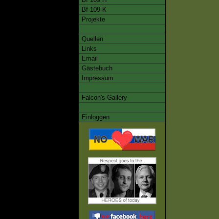
Bf 109 K
Projekte
Quellen
Links
Email
Gästebuch
Impressum
Falcon's Gallery
Einloggen