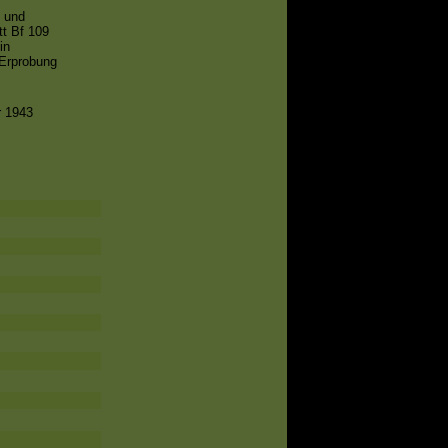
n und
tt Bf 109
in
 Erprobung
 1943