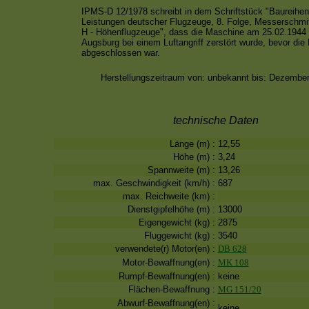
IPMS-D 12/1978 schreibt in dem Schriftstück "Baureihe
Leistungen deutscher Flugzeuge, 8. Folge, Messerschmi
H - Höhenflugzeuge", dass die Maschine am 25.02.1944 
Augsburg bei einem Luftangriff zerstört wurde, bevor die
abgeschlossen war.
Herstellungszeitraum von:
unbekannt
bis:
Dezember
technische Daten
Länge
(m)
:
12,55
Höhe
(m)
:
3,24
Spannweite
(m)
:
13,26
m
ax. Geschwindigkeit
(km/h)
:
687
m
ax. Reichweite
(km)
:
Dienstgipfelhöhe
(m)
:
13000
Eigengewicht
(kg)
:
2875
Fluggewicht
(kg)
:
3540
verwendete(r) Motor(en) :
DB 628
Motor-Bewaffnung(en) :
MK 108
Rumpf-Bewaffnung(en) :
keine
Flächen-Bewaffnung :
MG 151/20
Abwurf-Bewaffnung(en) :
keine