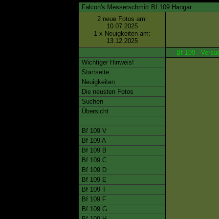
Falcon's Messerschmitt Bf 109 Hangar
2 neue Fotos am:
10.07.2025
1 x Neuigkeiten am:
13.12.2025
Bf 109 - Vers
Wichtiger Hinweis!
Startseite
Neuigkeiten
Die neusten Fotos
Suchen
Übersicht
Bf 109 V
Bf 109 A
Bf 109 B
Bf 109 C
Bf 109 D
Bf 109 E
Bf 109 T
Bf 109 F
Bf 109 G
Bf 109 H