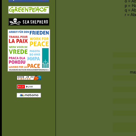
o = A
p = Ha
q = A
r = Ab
m
a