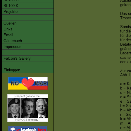
Ausrüs
geken
Bf 109 K
Projekte
Das se
Tropen
Quellen
Sands
Links
für di
Email
für di
für de
Gästebuch
Betäti
Impressum
geände
Ladera
das is
Falcon's Gallery
der zu
Einloggen
Zur vo
Abb.1
a = Ka
b = Ka
c = N
d = St
e = S
f = S
h = A
i = Si
k = Ab
m = Ab
n = A