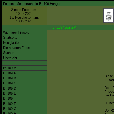
Falcon's Messerschmitt Bf 109 Hangar
2 neue Fotos am:
10.07.2025
1 x Neuigkeiten am:
13.12.2025
Bf 109 "Gustav"
Wichtiger Hinweis!
Startseite
Neuigkeiten
Die neusten Fotos
Suchen
Übersicht
Bf 109 V
Bf 109 A
Diese
Bf 109 B
Zusatz
Bf 109 C
Dem F
Bf 109 D
"Trop
Bf 109 E
der B
Bf 109 T
"I. Be
Bf 109 F
Bf 109 G
Der Rü
Bf 109 H