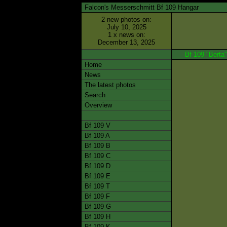
Falcon's Messerschmitt Bf 109 Hangar
2 new photos on:
July 10, 2025
1 x news on:
December 13, 2025
Bf 109 "Berta"
Home
News
The latest photos
Search
Overview
Bf 109 V
Bf 109 A
Bf 109 B
Bf 109 C
Bf 109 D
Bf 109 E
Bf 109 T
Bf 109 F
Bf 109 G
Bf 109 H
Bf 109 K