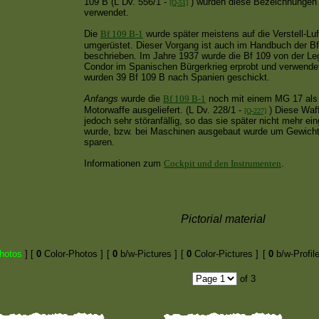
109 B (L Dv. 556/1 -
) wurden diese Bezeichnungen 
[Q-51]
verwendet.
Die
Bf 109 B-1
wurde später meistens auf die Verstell-Lu
umgerüstet. Dieser Vorgang ist auch im Handbuch der B
beschrieben. Im Jahre 1937 wurde die Bf 109 von der Le
Condor im Spanischen Bürgerkrieg erprobt und verwende
wurden 39 Bf 109 B nach Spanien geschickt.
Anfangs
wurde die
Bf 109 B-1
noch mit einem MG 17 als
Motorwaffe ausgeliefert. (L Dv. 228/1 -
) Diese Waf
[Q-227]
jedoch sehr störanfällig, so das sie später nicht mehr ei
wurde, bzw. bei Maschinen ausgebaut wurde um Gewicht
sparen.
Informationen zum
Cockpit und den Instrumenten
.
Pictorial material
hotos
]
[
0
Color-Photos ]
[
0
b/w-Pictures ]
[
0
Color-Pictures ]
[
0
b/w-Profile
of 3