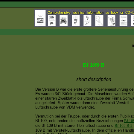
m
Bf 109 B
short description
Die Version B war die erste größere Serienausführung de
Es wurden 341 Stück gebaut. Die Maschinen wurden Anf
einer starren Zweiblatt-Holzluftschraube der Firma Schw
ausgeliefert. Später wurde dann eine Zweiblatt-Verstell-
Luftschraube von VDM verwendet.
Vermutlich bei der Truppe, oder durch die ersten Publikat
Bf 109, entstanden die inoffiziellen Bezeichnungen
Bf 10
die Bf 109 B mit starrer Holzluftschraube und
Bf 109 B-2
109 B mit Verstell-Luftschraube. In dem offiziellen Hand