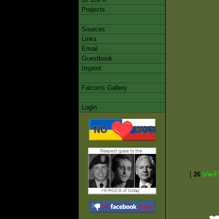
Projects
Sources
Links
Email
Guestbook
Imprint
Falcon's Gallery
Login
[
26
b/w-P