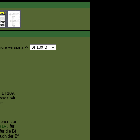
ore versions ->
r Bf 109.
angs mit
arz
ionen zur
9 B-1
für
für die Bf
buch der Bf