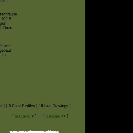
nicht
ftschraube
f 109 B
gion
t. Dazu
fe war
ngebaut
 zu
s ]
[
0
Color-Profiles ]
[
0
Line Drawings ]
[
next page
> ]
[
last page
>> ]