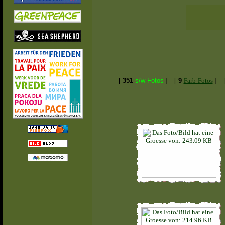
[
351
s/w-Fotos
]
[
9
Farb-Fotos
]