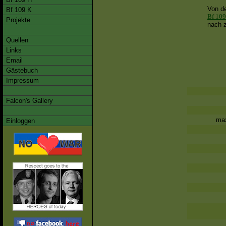
Von d
Bf 109 K
Bf 109
Projekte
nach z
Quellen
Links
Email
Gästebuch
Impressum
Falcon's Gallery
m
a
Einloggen