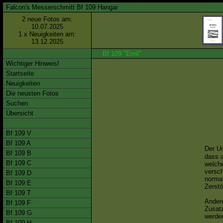
Falcon's Messerschmitt Bf 109 Hangar
2 neue Fotos am:
10.07.2025
1 x Neuigkeiten am:
13.12.2025
Bf 109 "Emil"
Wichtiger Hinweis!
Startseite
Neuigkeiten
Die neusten Fotos
Suchen
Übersicht
Bf 109 V
Bf 109 A
Der U
Bf 109 B
dass 
Bf 109 C
welch
versch
Bf 109 D
normal
Bf 109 E
Zerstö
Bf 109 T
Ander
Bf 109 F
Zusatz
Bf 109 G
werden
Bf 109 H