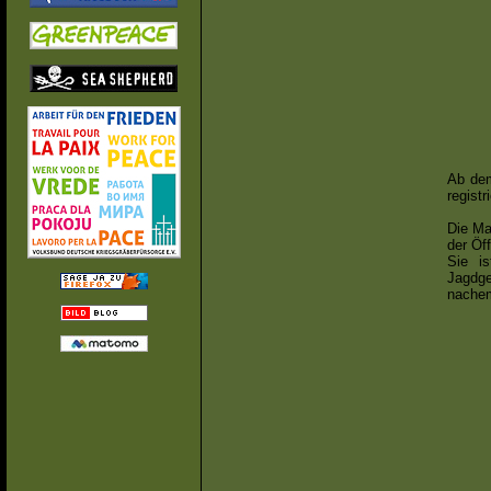
Ab dem
registri
Die Ma
der Öff
Sie i
Jagdg
nache