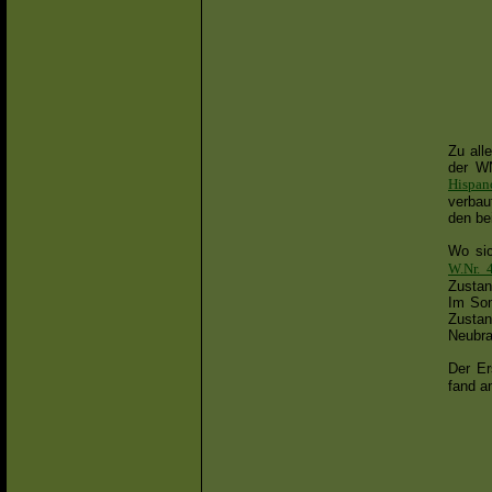
Zu all
der W
Hispan
verbau
den be
Wo sic
W.Nr. 
Zustan
Im Som
Zusta
Neubra
Der E
fand a