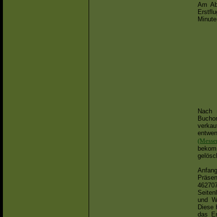
Am Abe
Erstfl
Minute
Nach n
Bucho
verka
entwe
(Messe
bekom
gelösc
Anfan
Präsen
46270
Seiten
und W
Diese 
das En