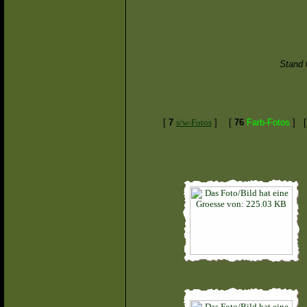
Stand 
[
7
s/w-Fotos
]
[
76
Farb-Fotos
]