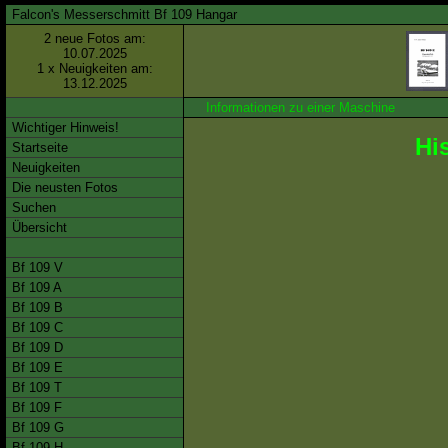
Falcon's Messerschmitt Bf 109 Hangar
2 neue Fotos am:
10.07.2025
1 x Neuigkeiten am:
13.12.2025
Informationen zu einer Maschine
Wichtiger Hinweis!
Hi
Startseite
Neuigkeiten
Die neusten Fotos
Suchen
Übersicht
Bf 109 V
Bf 109 A
Bf 109 B
Bf 109 C
Bf 109 D
Bf 109 E
Bf 109 T
Bf 109 F
Bf 109 G
Bf 109 H