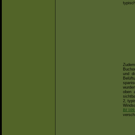
typisc
Zudem 
Bucho
und di
Belüf
spanis
wurden
oben a
sichtb
2, typ
Windsc
Bf 109
versch