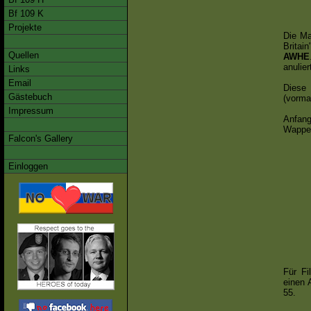
Bf 109 K
Projekte
Die Ma
Britai
Quellen
AWHE
anulie
Links
Email
Diese
Gästebuch
(vorma
Impressum
Anfan
Wappen
Falcon's Gallery
Einloggen
Für F
einen 
55.